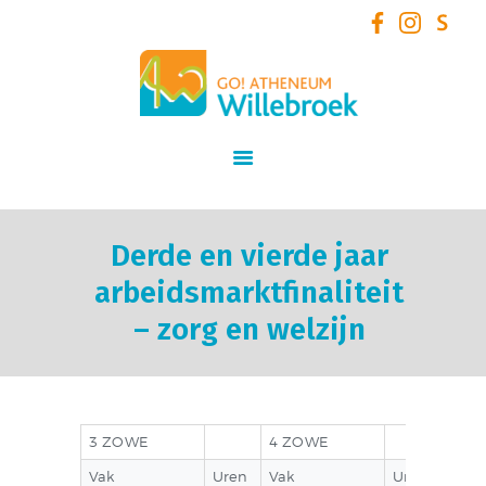
GO! Atheneum Willebroek
START
SCHOOLVISIE
INFORMATIE
STUDIEAANBOD
Derde en vierde jaar
SCHOOLTEAM
arbeidsmarktfinaliteit
NIEUWS
– zorg en welzijn
SCHOOLREGLEMENT
AANMELDEN /
INSCHRIJVEN VOOR
SCHOOLJAAR 2026 – 2027
3 ZOWE
4 ZOWE
+ VOLZETVERKLARINGEN
Vak
Uren
Vak
Uren