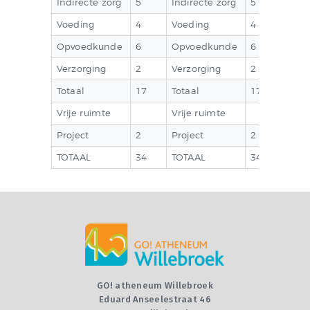
Indirecte zorg
5
Indirecte zorg
5
Voeding
4
Voeding
4
Opvoedkunde
6
Opvoedkunde
6
Verzorging
2
Verzorging
2
Totaal
17
Totaal
17
Vrije ruimte
Vrije ruimte
Project
2
Project
2
TOTAAL
34
TOTAAL
34
GO! atheneum Willebroek
Eduard Anseelestraat 46