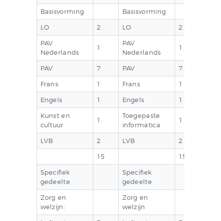
CONTACT
Basisvorming
Basisvorming
QUIZ
LO
2
LO
2
PAV
PAV
1
1
Nederlands
Nederlands
PAV
7
PAV
7
Frans
1
Frans
1
Engels
1
Engels
1
Kunst en
Toegepaste
1
1
cultuur
informatica
LVB
2
LVB
2
15
15
Specifiek
Specifiek
gedeelte
gedeelte
Zorg en
Zorg en
welzijn:
welzijn