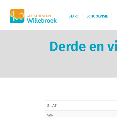
START
SCHOOLVISIE
Derde en v
3 LAT
Vak