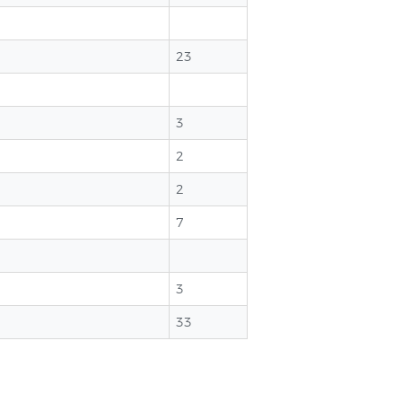
23
3
2
2
7
3
33