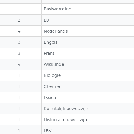
VOOR SCHOOLJAAR
Basisvorming
2026 – 2027 +
2
LO
VOLZETVERKLARINGEN
4
Nederlands
CONTACT
3
Engels
3
Frans
QUIZ
4
Wiskunde
1
Biologie
1
Chemie
1
Fysica
1
Ruimtelijk bewustzijn
1
Historisch bewustzijn
1
LBV