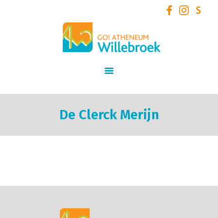
GO! Atheneum Willebroek
START
SCHOOLVISIE
INFORMATIE
STUDIEAANBOD
De Clerck Merijn
SCHOOLTEAM
NIEUWS
SCHOOLREGLEMENT
AANMELDEN /
INSCHRIJVEN VOOR
SCHOOLJAAR 2026 – 2027
+ VOLZETVERKLARINGEN