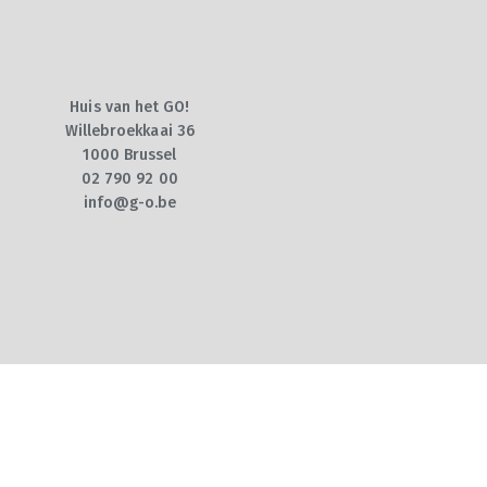
Huis van het GO!
Willebroekkaai 36
1000 Brussel
02 790 92 00
info@g-o.be