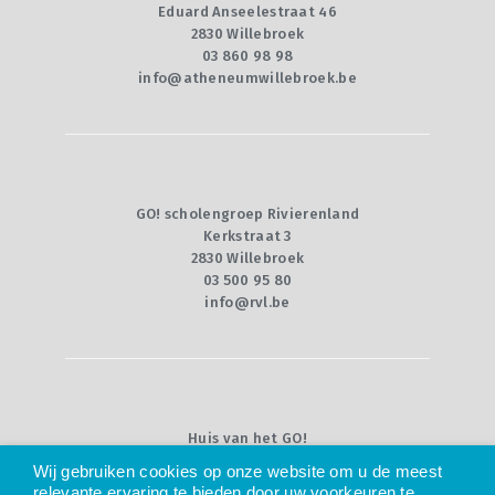
CONTACT
Eduard Anseelestraat 46
2830 Willebroek
QUIZ
03 860 98 98
info@atheneumwillebroek.be
GO! scholengroep Rivierenland
Kerkstraat 3
2830 Willebroek
03 500 95 80
info@rvl.be
Huis van het GO!
Willebroekkaai 36
Wij gebruiken cookies op onze website om u de meest
1000 Brussel
relevante ervaring te bieden door uw voorkeuren te