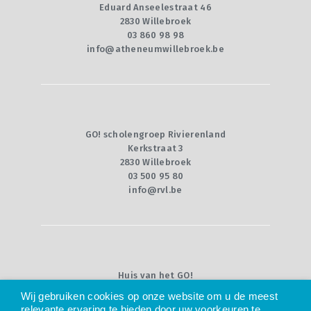
CONTACT
Eduard Anseelestraat 46
2830 Willebroek
QUIZ
03 860 98 98
info@atheneumwillebroek.be
GO! scholengroep Rivierenland
Kerkstraat 3
2830 Willebroek
03 500 95 80
info@rvl.be
Huis van het GO!
Willebroekkaai 36
Wij gebruiken cookies op onze website om u de meest
1000 Brussel
relevante ervaring te bieden door uw voorkeuren te