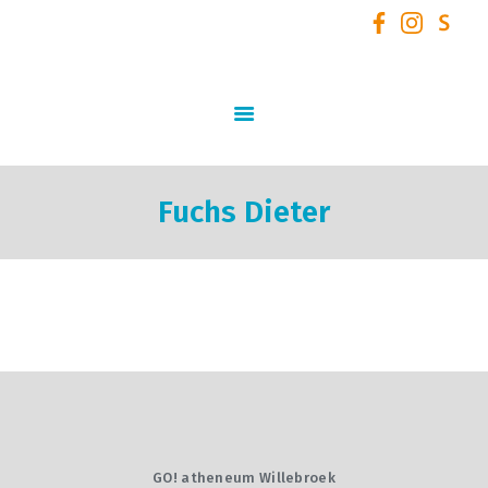
GO! Atheneum Willebroek
START
SCHOOLVISIE
INFORMATIE
Fuchs Dieter
STUDIEAANBOD
SCHOOLTEAM
NIEUWS
SCHOOLREGLEMENT
AANMELDEN /
INSCHRIJVEN VOOR
SCHOOLJAAR 2026 – 2027
+ VOLZETVERKLARINGEN
GO! atheneum Willebroek