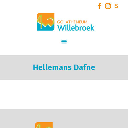
GO! Atheneum Willebroek
START
SCHOOLVISIE
INFORMATIE
STUDIEAANBOD
Hellemans Dafne
SCHOOLTEAM
NIEUWS
SCHOOLREGLEMENT
AANMELDEN /
INSCHRIJVEN VOOR
SCHOOLJAAR 2026 – 2027
+ VOLZETVERKLARINGEN