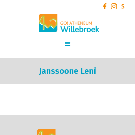
GO! Atheneum Willebroek
START
SCHOOLVISIE
INFORMATIE
STUDIEAANBOD
Janssoone Leni
SCHOOLTEAM
NIEUWS
SCHOOLREGLEMENT
AANMELDEN /
INSCHRIJVEN VOOR
SCHOOLJAAR 2026 – 2027
+ VOLZETVERKLARINGEN