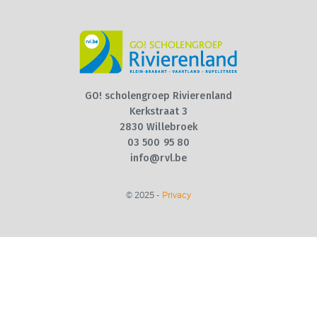
VOOR SCHOOLJAAR
2026 – 2027 +
VOLZETVERKLARINGEN
GO! scholengroep Rivierenland
CONTACT
Kerkstraat 3
2830 Willebroek
QUIZ
03 500 95 80
info@rvl.be
© 2025 -
Privacy