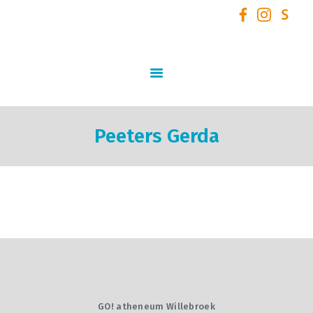
GO! Atheneum Willebroek
START
SCHOOLVISIE
INFORMATIE
Peeters Gerda
STUDIEAANBOD
SCHOOLTEAM
NIEUWS
SCHOOLREGLEMENT
AANMELDEN /
INSCHRIJVEN VOOR
SCHOOLJAAR 2026 – 2027
+ VOLZETVERKLARINGEN
GO! atheneum Willebroek