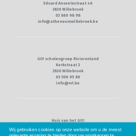
CONTACT
Eduard Anseelestraat 46
2830 Willebroek
QUIZ
03 860 98 98
info@atheneumwillebroek.be
GO! scholengroep Rivierenland
Kerkstraat 3
2830 Willebroek
03 500 95 80
info@rvl.be
Huis van het GO!
Willebroekkaai 36
Wij gebruiken cookies op onze website om u de meest
1000 Brussel
relevante ervaring te bieden door uw voorkeuren te