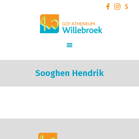
GO! Atheneum Willebroek
START
SCHOOLVISIE
INFORMATIE
STUDIEAANBOD
Sooghen Hendrik
SCHOOLTEAM
NIEUWS
SCHOOLREGLEMENT
AANMELDEN /
INSCHRIJVEN VOOR
SCHOOLJAAR 2026 – 2027
+ VOLZETVERKLARINGEN