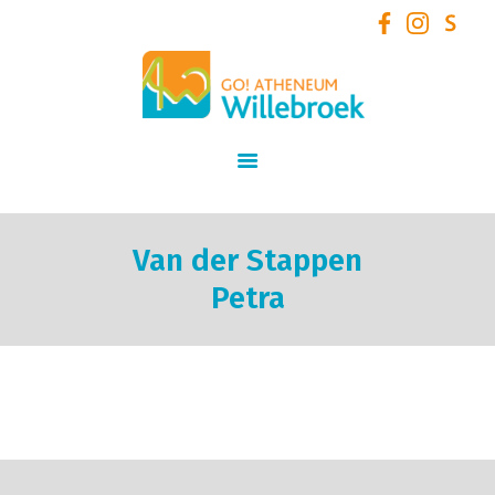
GO! Atheneum Willebroek
START
SCHOOLVISIE
INFORMATIE
STUDIEAANBOD
Van der Stappen
SCHOOLTEAM
Petra
NIEUWS
SCHOOLREGLEMENT
AANMELDEN /
INSCHRIJVEN VOOR
SCHOOLJAAR 2026 – 2027
+ VOLZETVERKLARINGEN