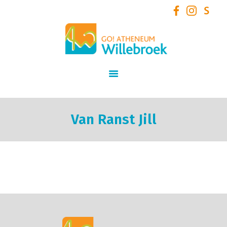
GO! Atheneum Willebroek
START
SCHOOLVISIE
INFORMATIE
STUDIEAANBOD
Van Ranst Jill
SCHOOLTEAM
NIEUWS
SCHOOLREGLEMENT
AANMELDEN /
INSCHRIJVEN VOOR
SCHOOLJAAR 2026 – 2027
+ VOLZETVERKLARINGEN