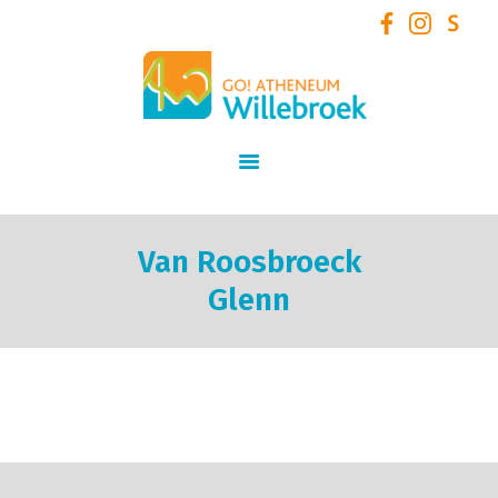
GO! Atheneum Willebroek
START
SCHOOLVISIE
INFORMATIE
STUDIEAANBOD
Van Roosbroeck
SCHOOLTEAM
Glenn
NIEUWS
SCHOOLREGLEMENT
AANMELDEN /
INSCHRIJVEN VOOR
SCHOOLJAAR 2026 – 2027
+ VOLZETVERKLARINGEN