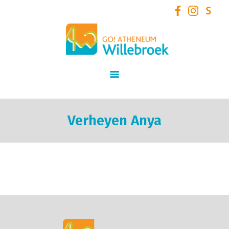
GO! Atheneum Willebroek
START
SCHOOLVISIE
INFORMATIE
STUDIEAANBOD
Verheyen Anya
SCHOOLTEAM
NIEUWS
SCHOOLREGLEMENT
AANMELDEN /
INSCHRIJVEN VOOR
SCHOOLJAAR 2026 – 2027
+ VOLZETVERKLARINGEN