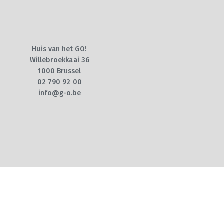
Huis van het GO!
Willebroekkaai 36
1000 Brussel
02 790 92 00
info@g-o.be