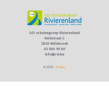
VOOR SCHOOLJAAR
2026 – 2027 +
VOLZETVERKLARINGEN
GO! scholengroep Rivierenland
CONTACT
Kerkstraat 3
2830 Willebroek
QUIZ
03 500 95 80
info@rvl.be
© 2025 -
Privacy