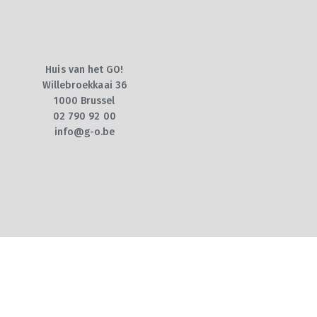
Huis van het GO!
Willebroekkaai 36
1000 Brussel
02 790 92 00
info@g-o.be