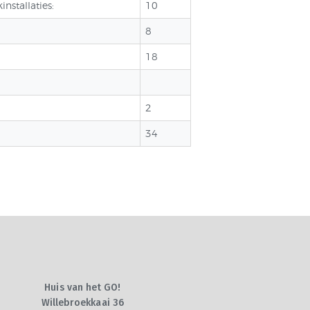
nstallaties:
10
8
18
2
34
Huis van het GO!
Willebroekkaai 36