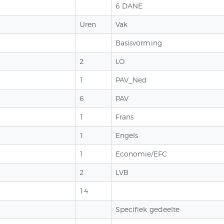
VOOR SCHOOLJAAR
6 DANE
2026 – 2027 +
Uren
Vak
Basisvorming
VOLZETVERKLARINGEN
2
LO
CONTACT
1
PAV_Ned
QUIZ
6
PAV
1
Frans
1
Engels
1
Economie/EFC
2
LVB
14
Specifiek gedeelte