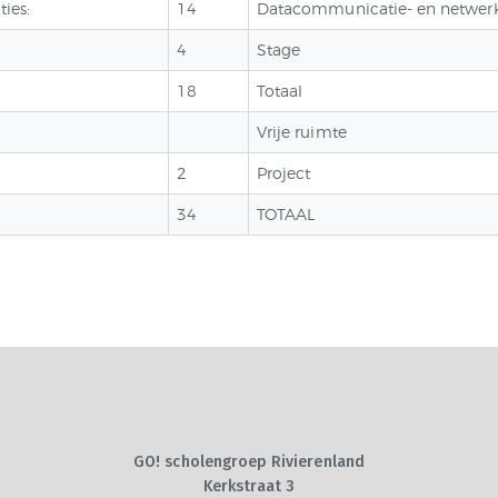
ties:
14
Datacommunicatie- en netwerki
4
Stage
18
Totaal
Vrije ruimte
2
Project
34
TOTAAL
GO! scholengroep Rivierenland
Kerkstraat 3