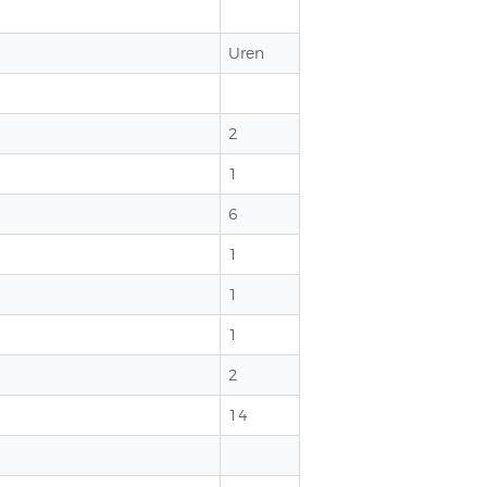
Uren
2
1
6
1
1
1
2
14