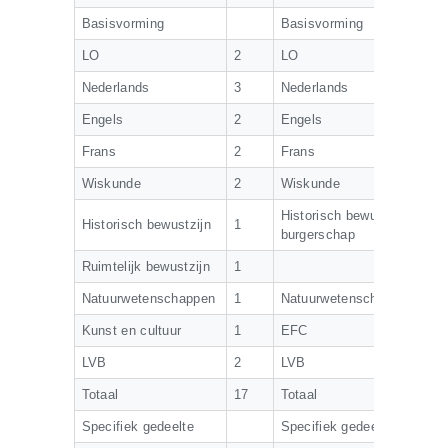
CONTACT
Basisvorming
Basisvorming
QUIZ
LO
2
LO
2
Nederlands
3
Nederlands
2
Engels
2
Engels
2
Frans
2
Frans
2
Wiskunde
2
Wiskunde
2
Historisch bewustzijn /
Historisch bewustzijn
1
2
burgerschap
Ruimtelijk bewustzijn
1
Natuurwetenschappen
1
Natuurwetenschappen
1
Kunst en cultuur
1
EFC
1
LVB
2
LVB
2
Totaal
17
Totaal
1
Specifiek gedeelte
Specifiek gedeelte