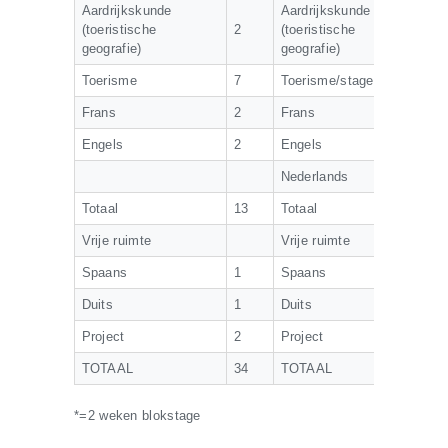
Aardrijkskunde
Aardrijkskunde
(toeristische
2
(toeristische
3
geografie)
geografie)
Toerisme
7
Toerisme/stage*
6
Frans
2
Frans
2
Engels
2
Engels
2
Nederlands
1
Totaal
13
Totaal
1
Vrije ruimte
Vrije ruimte
Spaans
1
Spaans
1
Duits
1
Duits
1
Project
2
Project
2
TOTAAL
34
TOTAAL
3
*=2 weken blokstage