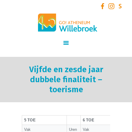
GO! Atheneum Willebroek
START
SCHOOLVISIE
INFORMATIE
STUDIEAANBOD
Vijfde en zesde jaar
SCHOOLTEAM
dubbele finaliteit –
NIEUWS
toerisme
SCHOOLREGLEMENT
AANMELDEN /
INSCHRIJVEN VOOR
SCHOOLJAAR 2026 – 2027
5 TOE
6 TOE
+ VOLZETVERKLARINGEN
Vak
Uren
Vak
U