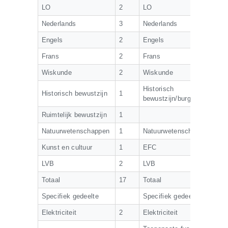
CONTACT
LO
2
LO
QUIZ
Nederlands
3
Nederlands
Engels
2
Engels
Frans
2
Frans
Wiskunde
2
Wiskunde
Historisch
Historisch bewustzijn
1
bewustzijn/burgerschap
Ruimtelijk bewustzijn
1
Natuurwetenschappen
1
Natuurwetenschappen
Kunst en cultuur
1
EFC
LVB
2
LVB
Totaal
17
Totaal
Specifiek gedeelte
Specifiek gedeelte
Elektriciteit
2
Elektriciteit