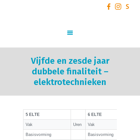
GO! Atheneum Willebroek
START
SCHOOLVISIE
INFORMATIE
Vijfde en zesde jaar
STUDIEAANBOD
dubbele finaliteit –
SCHOOLTEAM
elektrotechnieken
NIEUWS
SCHOOLREGLEMENT
AANMELDEN /
5 ELTE
6 ELTE
INSCHRIJVEN VOOR
SCHOOLJAAR 2026 – 2027
Vak
Uren
Vak
+ VOLZETVERKLARINGEN
Basisvorming
Basisvorming