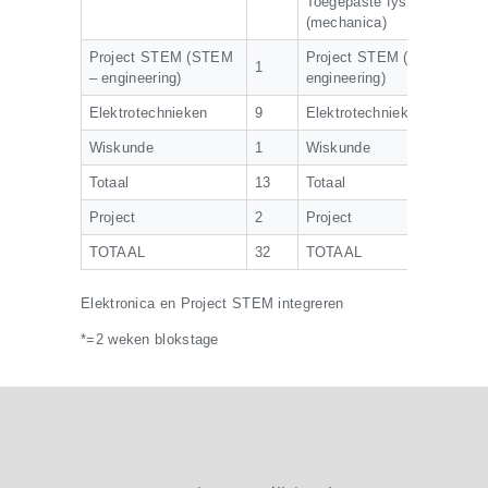
Toegepaste fysica
(mechanica)
Project STEM (STEM
Project STEM (STEM –
1
– engineering)
engineering)
Elektrotechnieken
9
Elektrotechnieken/stage*
Wiskunde
1
Wiskunde
Totaal
13
Totaal
Project
2
Project
TOTAAL
32
TOTAAL
Elektronica en Project STEM integreren
*=2 weken blokstage