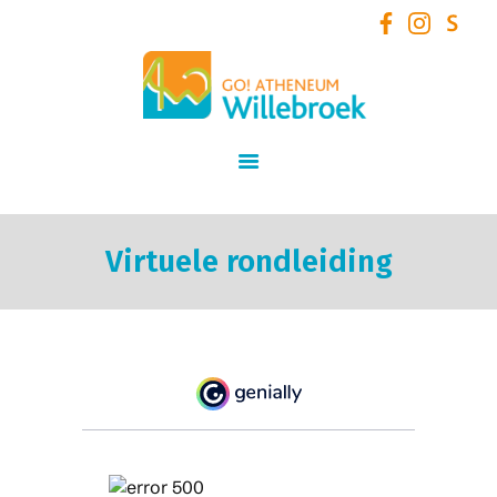
GO! Atheneum Willebroek
START
SCHOOLVISIE
INFORMATIE
STUDIEAANBOD
Virtuele rondleiding
SCHOOLTEAM
NIEUWS
SCHOOLREGLEMENT
AANMELDEN /
INSCHRIJVEN VOOR
SCHOOLJAAR 2026 – 2027
+ VOLZETVERKLARINGEN